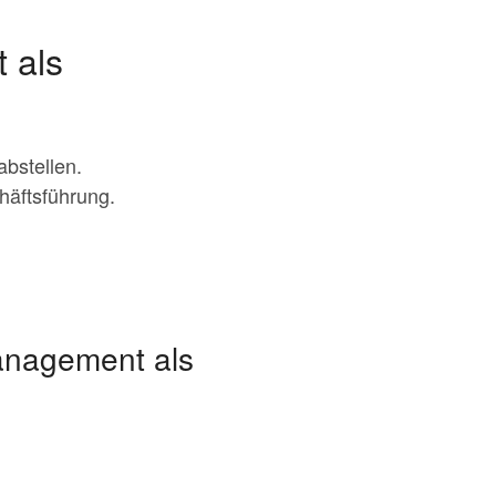
 als
abstellen.
äftsführung.
Management als