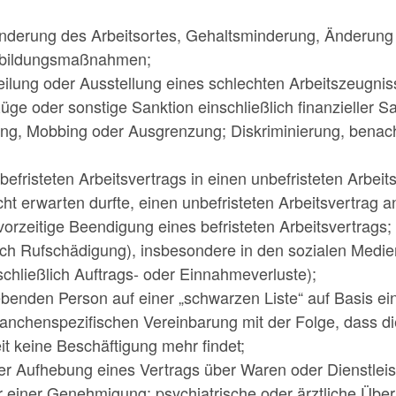
derung des Arbeitsortes, Gehaltsminderung, Änderung 
erbildungsmaßnahmen;
eilung oder Ausstellung eines schlechten Arbeitszeugnis
ge oder sonstige Sanktion einschließlich finanzieller S
ng, Mobbing oder Ausgrenzung; Diskriminierung, benach
fristeten Arbeitsvertrags in einen unbefristeten Arbeits
ht erwarten durfte, einen unbefristeten Arbeitsvertra
orzeitige Beendigung eines befristeten Arbeitsvertrags;
ich Rufschädigung), insbesondere in den sozialen Medie
nschließlich Auftrags- oder Einnahmeverluste);
benden Person auf einer „schwarzen Liste“ auf Basis ein
branchenspezifischen Vereinbarung mit der Folge, dass 
t keine Beschäftigung mehr findet;
er Aufhebung eines Vertrags über Waren oder Dienstlei
r einer Genehmigung; psychiatrische oder ärztliche Übe