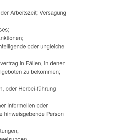
der Arbeitszeit; Versagung
ses;
anktionen;
teiligende oder ungleiche
vertrag in Fällen, in denen
g angeboten zu bekommen;
n, oder Herbei-führung
er informellen oder
die hinweisgebende Person
stungen;
rweisungen.