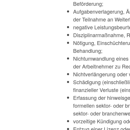
Beförderung;
Aufgabenverlagerung, Än
der Teilnahme an Weit
negative Leistungsbeurt
Disziplinarmaßnahme, Rü
Nötigung, Einschüchteru
Behandlung;
Nichtumwandlung eines be
der Arbeitnehmer zu Rec
Nichtverlängerung oder v
Schädigung (einschließl
finanzieller Verluste (ei
Erfassung der hinweisge
formellen sektor- oder 
sektor- oder branchenwei
vorzeitige Kündigung od
Entzug einer Lizenz ode