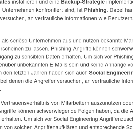
installieren und eine
implementie
ates
Backup-Strategie
 Unternehmen konfrontiert sind, ist
. Dabei ha
Phishing
e versuchen, an vertrauliche Informationen wie Benutze
er als seriöse Unternehmen aus und nutzen bekannte M
 erscheinen zu lassen. Phishing-Angriffe können schwer
Zugang zu sensiblen Daten erhalten. Um sich vor Phishin
egenüber unbekannten E-Mails sein und keine Anhänge v
In den letzten Jahren haben sich auch
Social Engineerin
 bei denen die Angreifer versuchen, an vertrauliche Info
.
s Vertrauensverhältnis von Mitarbeitern auszunutzen ode
Angriffe können schwerwiegende Folgen haben, da die An
erhalten. Um sich vor Social Engineering Angriffenzusch
ren von solchen Angriffenaufklären und entsprechende