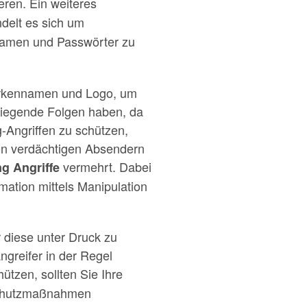
ren. Ein weiteres
ndelt es sich um
rnamen und Passwörter zu
arkennamen und Logo, um
wiegende Folgen haben, da
g-Angriffen zu schützen,
on verdächtigen Absendern
vermehrt. Dabei
g Angriffe
rmation mittels Manipulation
r diese unter Druck zu
greifer in der Regel
ützen, sollten Sie Ihre
 Schutzmaßnahmen