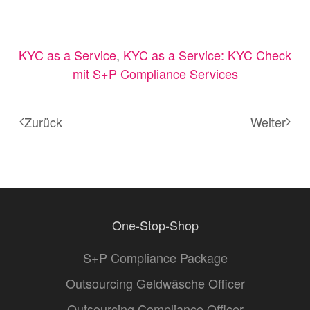
KYC as a Service
,
KYC as a Service: KYC Check
mit S+P Compliance Services
Zurück
Weiter
One-Stop-Shop
S+P Compliance Package
Outsourcing Geldwäsche Officer
Outsourcing Compliance Officer