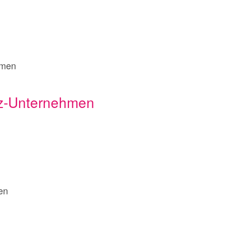
hmen
z-Unternehmen
en