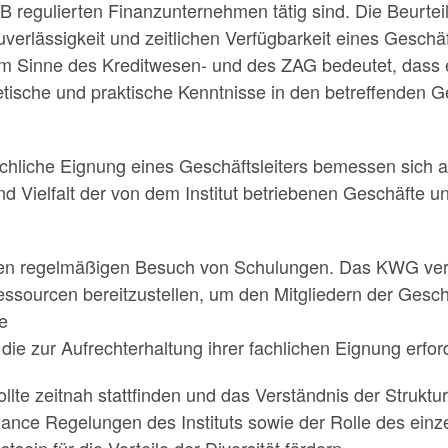
egulierten Finanzunternehmen tätig sind. Die Beurteilu
uverlässigkeit und zeitlichen Verfügbarkeit eines Geschäf
 im Sinne des Kreditwesen- und des ZAG bedeutet, dass e
ische und praktische Kenntnisse in den betreffenden G
chliche Eignung eines Geschäftsleiters bemessen sich 
 und Vielfalt der von dem Institut betriebenen Geschäfte
en regelmäßigen Besuch von Schulungen. Das KWG verpfli
essourcen bereitzustellen, um den Mitgliedern der Geschä
ie
die zur Aufrechterhaltung ihrer fachlichen Eignung erforde
llte zeitnah stattfinden und das Verständnis der Strukt
nance Regelungen des Instituts sowie der Rolle des einze