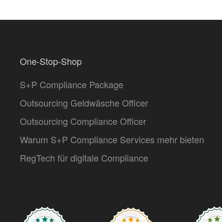
One-Stop-Shop
S+P Compliance Package
Outsourcing Geldwäsche Officer
Outsourcing Compliance Officer
Warum S+P Compliance Services mehr bieten
RegTech für digitale Compliance